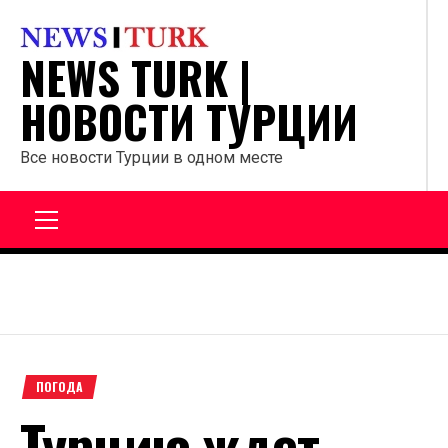
Перейти
к
NEWS TURK |
содержанию
НОВОСТИ ТУРЦИИ
Все новости Турции в одном месте
Главное
меню
ПОГОДА
Турцию ждет