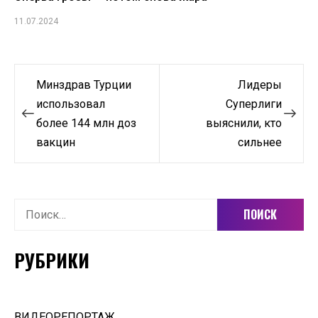
11.07.2024
Навигация
Минздрав Турции
Лидеры
по
использовал
Суперлиги
более 144 млн доз
выяснили, кто
записям
вакцин
сильнее
Найти:
РУБРИКИ
ВИДЕОРЕПОРТАЖ