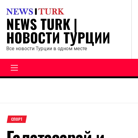
Перейти
к
NEWS TURK |
содержанию
НОВОСТИ ТУРЦИИ
Все новости Турции в одном месте
Главное
меню
СПОРТ
Галатасарай и