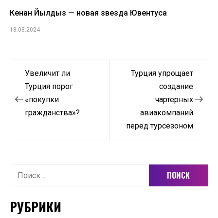
Кенан Йылдыз — новая звезда Ювентуса
18.08.2024
Навигация
Увеличит ли
Турция упрощает
по
Турция порог
создание
«покупки
чартерных
записям
гражданства»?
авиакомпаний
перед турсезоном
Найти:
РУБРИКИ