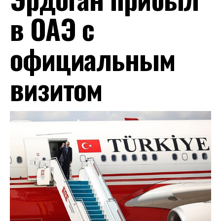
в ОАЭ с
официальным
визитом