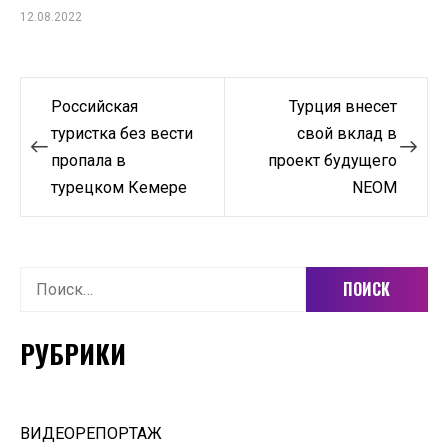
12.08.2022
Навигация
Российская
Турция внесет
по
туристка без вести
свой вклад в
пропала в
проект будущего
записям
турецком Кемере
NEOM
Найти:
РУБРИКИ
ВИДЕОРЕПОРТАЖ