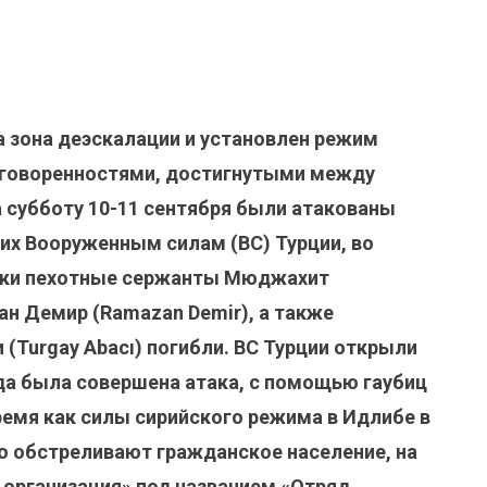
а зона деэскалации и установлен режим
договоренностями, достигнутыми между
на субботу 10-11 сентября были атакованы
их Вооруженным силам (ВС) Турции, во
таки пехотные сержанты Мюджахит
зан Демир (Ramazan Demir), а также
(Turgay Abacı) погибли. ВС Турции открыли
уда была совершена атака, с помощью гаубиц
ремя как силы сирийского режима в Идлибе в
о обстреливают гражданское население, на
 организация» под названием «Отряд