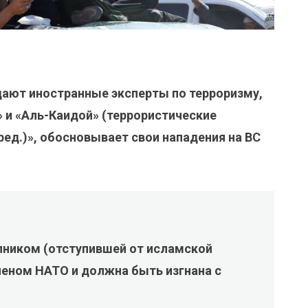
ждают иностранные эксперты по терроризму,
 и «Аль-Каидой» (террористические
ред.)», обосновывает свои нападения на ВС
пником (отступившей от исламской
леном НАТО и должна быть изгнана с