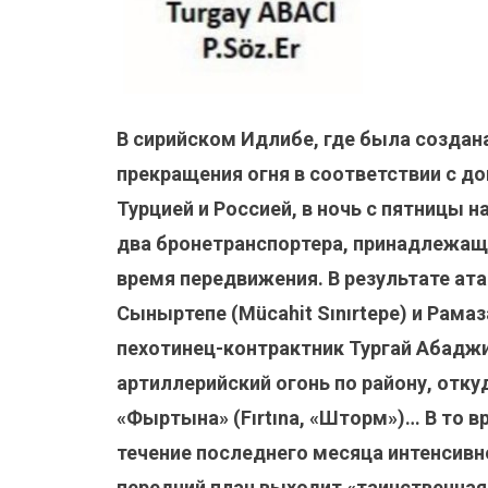
В сирийском Идлибе, где была создан
прекращения огня в соответствии с 
Турцией и Россией, в ночь с пятницы 
два бронетранспортера, принадлежащ
время передвижения. В результате а
Сыныртепе (Mücahit Sınırtepe) и Рама
пехотинец-контрактник Тургай Абаджи 
артиллерийский огонь по району, отк
«Фыртына» (Fırtına, «Шторм»)… В то в
течение последнего месяца интенсивн
передний план выходит «таинственная