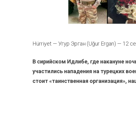
Hürriyet — Угур Эрган (Uğur Ergan) — 12 
В сирийском Идлибе, где накануне но
участились нападения на турецких вое
стоит «таинственная организация», н